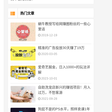
热门文章
蜗牛教授写给网赚圈粉丝的一些心
里话
2019-12-19
精准的广告投放30天赚了19万
2020-03-05
爱奇艺掘金，日入1000+的玩法详
解
2023-10-01
自助洗宠店新兴的赚钱项目！月入
过万，不愁客源
2021-09-28
狗屁不是的PS水平，照样卖课1年