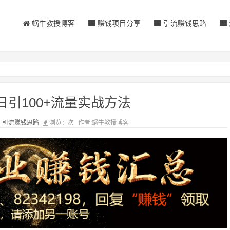
蜗牛教授博客
赚钱项目分享
引流赚钱思路
引100+流量实战方法
：
引流赚钱思路
浏览：
次
作者:蜗牛教授博客