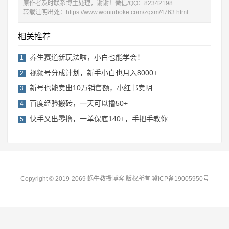
原作者及时联系博主处理，谢谢！微信/QQ：82342198
转载注明出处：
https://www.woniuboke.com/zqxm/4763.html
相关推荐
养生赛道新玩法啦，小白也能学会！
1
视频号分成计划，新手小白也月入8000+
2
​新号也能卖出10万销售额，小红书卖明
3
百度经验搬砖，一天可以撸50+
4
快手又出零撸，一单保底140+，手把手教你
5
Copyright © 2019-2069 蜗牛教授博客 版权所有
冀ICP备19005950号