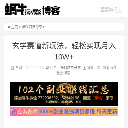
导航
主页
>
赚钱项目分享
>
玄学赛道新玩法，轻松实现月入
10W+
日期：2023-03-12
栏目：
赚钱项目分享
浏览：
次
作者:蜗牛
教授博客