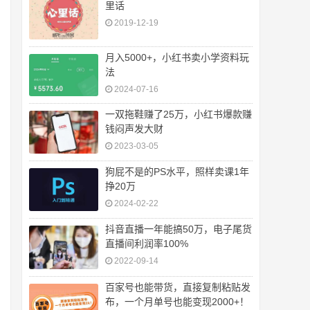
里话
2019-12-19
月入5000+，小红书卖小学资料玩
法
2024-07-16
一双拖鞋赚了25万，小红书爆款赚
钱闷声发大财
2023-03-05
狗屁不是的PS水平，照样卖课1年
挣20万
2024-02-22
抖音直播一年能搞50万，电子尾货
直播间利润率100%
2022-09-14
百家号也能带货，直接复制粘贴发
布，一个月单号也能变现2000+！