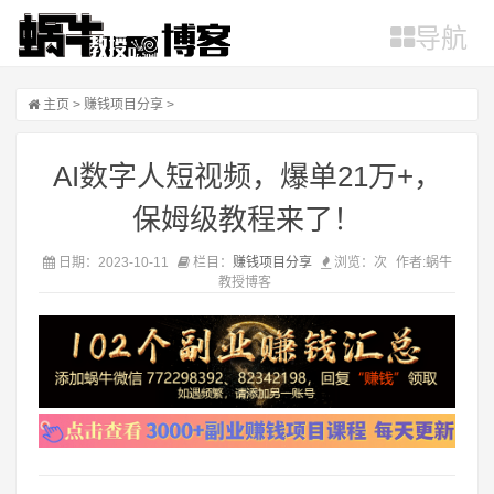
导航
主页
>
赚钱项目分享
>
AI数字人短视频，爆单21万+，
保姆级教程来了！
日期：2023-10-11
栏目：
赚钱项目分享
浏览：
次
作者:蜗牛
教授博客