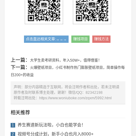
点击直达相关文章:→→→
赚钱项目
赚钱方法
上一篇：
大学生卖考研资料，年入50W+，值得借鉴！
下一篇：
火爆壁纸项目，小红书制作热门膨胀壁纸项目，简单操作每
日200+的收益
声明：部分内容精选于互联网，将会注明作者和出处，若未注明请
原作者及时联系博主处理，谢谢！微信/QQ：82342198
转载注明出处：
https://www.woniuboke.com/zqxm/5992.html
相关推荐
养生赛道新玩法啦，小白也能学会！
1
视频号分成计划，新手小白也月入8000+
2