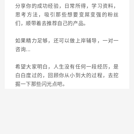
分享你的成功经验，日常所得，学习资料，
思考方法，吸引那些想要变屌变强的粉丝
们，顺带着去推荐自己的产品。
如果精力足够，还可以做上岸辅导，一对一
咨询...
希望大家明白，人生没有任何一段经历，是
白白度过的，回顾你从小到大的过程，去挖
掘一下那些闪光点吧。
它们是上天赐予你的金子，不要让它沉沦埋
没，翻出来擦洗一下，放到阳光下，就会散
发出耀眼的光芒。