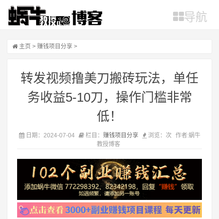
导航
主页
>
赚钱项目分享
>
转发视频撸美刀搬砖玩法，单任
务收益5-10刀，操作门槛非常
低！
日期：2024-07-04
栏目：
赚钱项目分享
浏览：
次
作者:蜗牛
教授博客