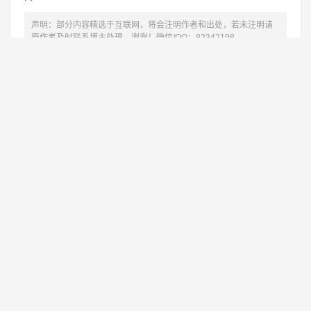
声明：部分内容精选于互联网，将会注明作者和出处，若未注明请
原作者及时联系博主处理，谢谢！微信/QQ：82342198
转载注明出处：
https://www.woniuboke.com/zqxm/7442.html
相关推荐
养生赛道新玩法啦，小白也能学会！
1
视频号分成计划，新手小白也月入8000+
2
​新号也能卖出10万销售额，小红书卖明
3
百度经验搬砖，一天可以撸50+
4
快手又出零撸，一单保底140+，手把手教你
5
Copyright © 2019-2069 蜗牛教授博客 版权所有
冀ICP备19005950号