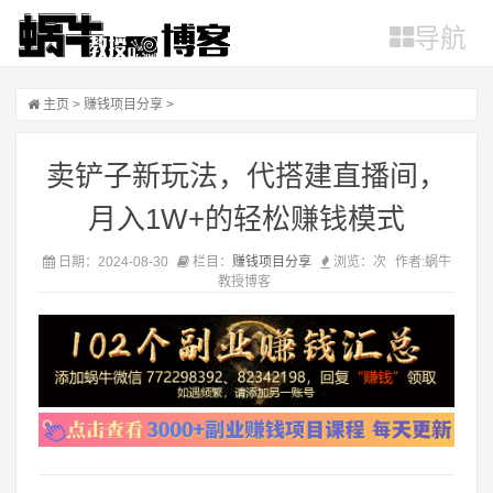
导航
主页
>
赚钱项目分享
>
卖铲子新玩法，代搭建直播间，
月入1W+的轻松赚钱模式
日期：2024-08-30
栏目：
赚钱项目分享
浏览：
次
作者:蜗牛
教授博客