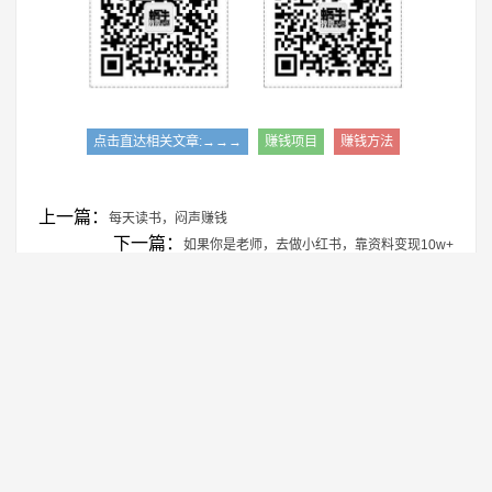
点击直达相关文章:→→→
赚钱项目
赚钱方法
上一篇：
每天读书，闷声赚钱
下一篇：
如果你是老师，去做小红书，靠资料变现10w+
声明：部分内容精选于互联网，将会注明作者和出处，若未注明请
原作者及时联系博主处理，谢谢！微信/QQ：82342198
转载注明出处：
https://www.woniuboke.com/zqxm/7625.html
相关推荐
养生赛道新玩法啦，小白也能学会！
1
视频号分成计划，新手小白也月入8000+
2
​新号也能卖出10万销售额，小红书卖明
3