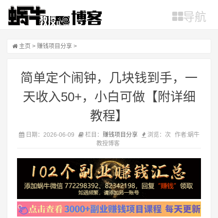
导航
主页
>
赚钱项目分享
>
简单定个闹钟，几块钱到手，一
天收入50+，小白可做【附详细
教程】
日期：2026-06-09
栏目：
赚钱项目分享
浏览：
次
作者:蜗牛
教授博客