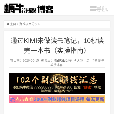
导航
主页
>
赚钱项目分享
>
通过KIMI来做读书笔记，10秒读
完一本书（实操指南）
日期：2026-06-15
栏目：
赚钱项目分享
浏览：
次
作者:蜗牛
教授博客