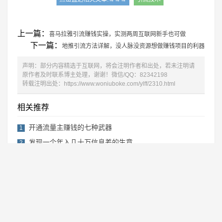
上一篇：
喜马拉雅引流赚钱实操，实测两周互联网新手也可做
下一篇：
地推引流方法详解，没人脉没资源想做赚钱项目的利器
声明：部分内容精选于互联网，将会注明作者和出处，若未注明请
原作者及时联系博主处理，谢谢！微信/QQ：82342198
转载注明出处：
https://www.woniuboke.com/ylff/2310.html
相关推荐
开通流量主赚钱的七种武器
1
发现一个年入几十万信息差的生意
2
用Deepseek写公众号爆文，10分钟搞定一篇文
3
在小红书上卖哪吒开学PPT课件，赚了2.4
4
哪吒2爆火，有人这样做，靠这个热点狂揽
5