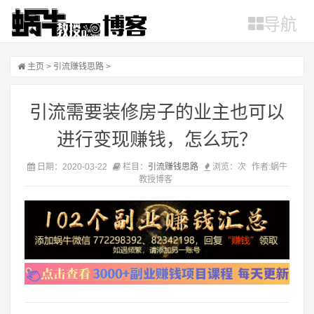
导航
主页
>
引流赚钱思路
>
引流需要装修房子的业主也可以
进行变现赚钱，怎么玩？
日期：2020-03-22
栏目：
引流赚钱思路
浏览：
次
作者:蜗牛
教授博客