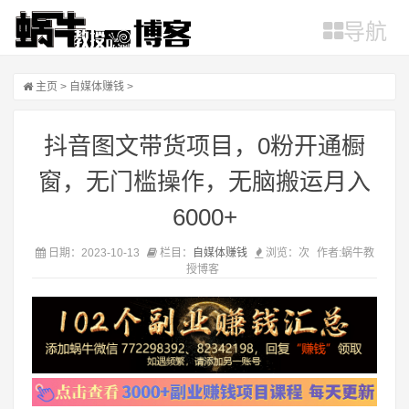
导航
主页
>
自媒体赚钱
>
抖音图文带货项目，0粉开通橱
窗，无门槛操作，无脑搬运月入
6000+
日期：2023-10-13
栏目：
自媒体赚钱
浏览：
次
作者:蜗牛教
授博客