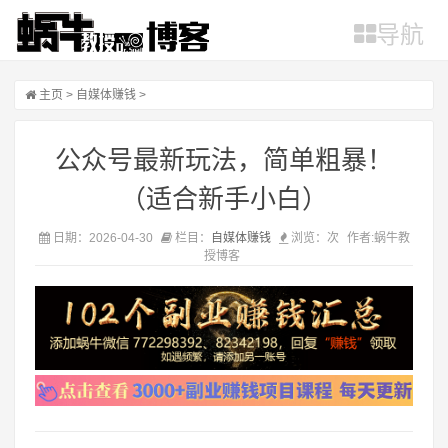
导航
主页
>
自媒体赚钱
>
公众号最新玩法，简单粗暴！
（适合新手小白）
日期：2026-04-30
栏目：
自媒体赚钱
浏览：
次
作者:蜗牛教
授博客