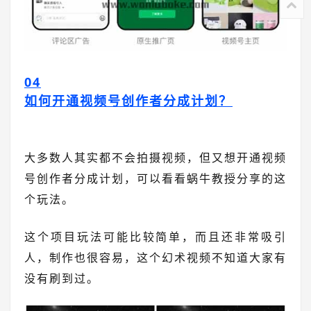
04
如何开通视频号创作者分成计划？
大多数人其实都不会拍摄视频，但又想开通视频
号创作者分成计划，可以看看蜗牛教授分享的这
个玩法。
这个项目玩法可能比较简单，而且还非常吸引
人，制作也很容易，这个幻术视频不知道大家有
没有刷到过。