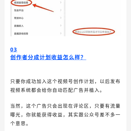
03
创作者分成计划收益怎么样？
只要你成功加入这个视频号创作计划，以后发布
视频系统都会给你自动匹配广告并植入。
当然，这个广告只会出现在评论区，只要有流量
曝光，你就能获得收益，其实跟公众号差不多一
个意思。