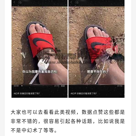
大家也可以去看看此类视频，数据点赞这些都是
非常不错的，很容易引起各种话题，比如说我是
不是中幻术了等等。