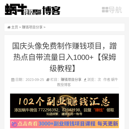
导航
主页
>
赚钱项目分享
>
国庆头像免费制作赚钱项目，蹭
热点自带流量日入1000+【保姆
级教程】
日期：2023-09-25
栏目：
赚钱项目分享
浏览：
次
作者:蜗牛
教授博客