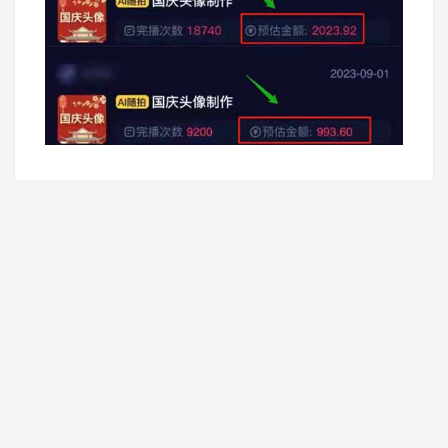
广告单价方面每天会有轻微变动，也不要小瞧了这点
钱，积少成多，当你的视频流量和账号权重足够高的时
候，收益也自然是越来越多的，一个作品爆了的话几百
几千甚至上万简直轻轻松松，毕竟抖音的日活跃用户量
已超过10亿人次。
要记住变现的核心逻辑就是：帮助他人制作头像和利用
小程序让他人制作头像。
那除了小程序收益变现我们可以围绕这两个方面展开变