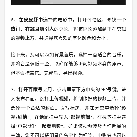
6、在
皮皮虾
中选择的电影中，打开评论区，寻找一个
热门、有趣且吸引人
的评论。将该评论添加到正在剪辑
的
视频上方
，并选择您喜欢的字体颜色和大小。
接下来，您可以添加
背景音乐
，选择一首适合的音乐，
并将音量调低一些，以确保能够听到视频本身的原声，
但不会掩盖它。完成后，导出视频。
7、打开
百家号
应用，点击屏幕下方中央的"+"号键，进
入发布界面。选择
上传视频
，将制作好的视频上传，并
选择一个合适的封面。填写标题，并在分类中选择"
影
视/剧情
"，在话题栏中输入"
影视剪辑
"，在标签栏中选
择"电影"和
"一起看电影"
。如果该视频涉及当红明星的
主演，您还可以将明星的名字作为标签，电影名也可以