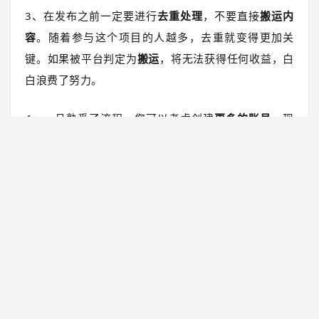
3、在发布之前一定要进行
去重处理
，不要直接
搬运内
容
。随着参与这个项目的人越多，去重就变得更加关
键。如果被平台判定为
搬运
，将无法获得任何收益，白
白浪费了努力。
4、一旦熟悉了流程，您可以考虑创建
更多的账号
。现
在的账号都需要实名认证，不建议使用他人的身份信
息，因为涉及到提现等操作，最好使用家人的身份信
息。
同时，建议
不要频繁切换登录账号
，最好一台设备对应
一个账号。如果您在电脑上操作百家号，可以下载融媒
宝软件，该软件没有手机版本，您可以通过百度搜索
“
融媒宝
”进入官网进行注册。