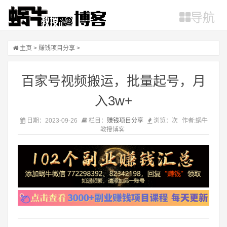
导航
主页
>
赚钱项目分享
>
百家号视频搬运，批量起号，月
入3w+
日期：2023-09-26
栏目：
赚钱项目分享
浏览：
次
作者:蜗牛
教授博客