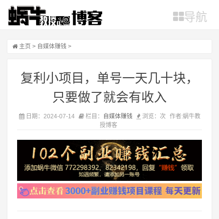
导航
主页
>
自媒体赚钱
>
复利小项目，单号一天几十块，
只要做了就会有收入
日期：2024-07-14
栏目：
自媒体赚钱
浏览：
次
作者:蜗牛教
授博客